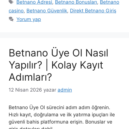
E
Betnano Adresi
,
Betnano Bonusları
,
Betnano
t
t
casino
,
Betnano Güvenlik
,
Direkt Betnano Giriş
e
i
Yorum yap
g
k
o
e
r
t
i
l
Betnano Üye Ol Nasıl
l
e
e
r
Yapılır? | Kolay Kayıt
r
Adımları?
12 Nisan 2026
yazar
admin
Betnano Üye Ol sürecini adım adım öğrenin.
Hızlı kayıt, doğrulama ve ilk yatırma ipuçları ile
güvenli bahis platformuna erişin. Bonuslar ve
giriş detayları dahil.