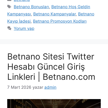
a
E
Betnano Bonusları
,
Betnano Hoş Geldin
t
t
Kampanyası
,
Betnano Kampanyalar
,
Betnano
e
i
Kayıp İadesi
,
Betnano Promosyon Kodları
g
k
Yorum yap
o
e
r
t
i
l
l
e
e
Betnano Sitesi Twitter
r
r
Hesabı Güncel Giriş
Linkleri | Betnano.com
7 Mart 2026
yazar
admin