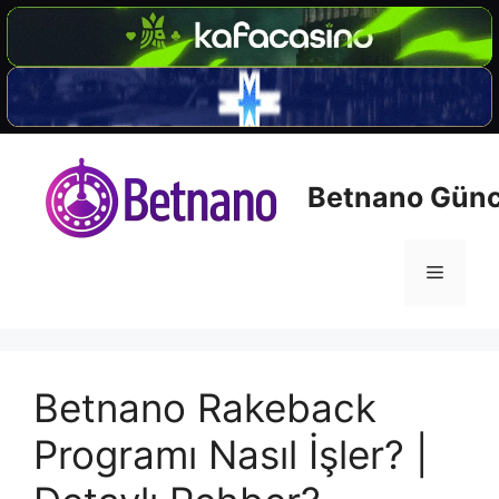
İçeriğe
atla
Betnano Günce
Menü
Betnano Rakeback
Programı Nasıl İşler? |