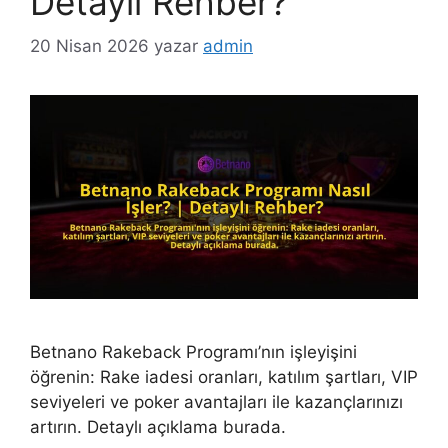
Detaylı Rehber?
20 Nisan 2026
yazar
admin
Betnano Rakeback Programı’nın işleyişini
öğrenin: Rake iadesi oranları, katılım şartları, VIP
seviyeleri ve poker avantajları ile kazançlarınızı
artırın. Detaylı açıklama burada.