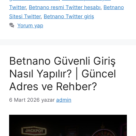
e
i
Twitter
,
Betnano resmi Twitter hesabı
,
Betnano
g
k
Sitesi Twitter
,
Betnano Twitter giriş
o
e
r
Yorum yap
t
i
l
l
e
e
r
r
Betnano Güvenli Giriş
Nasıl Yapılır? | Güncel
Adres ve Rehber?
6 Mart 2026
yazar
admin