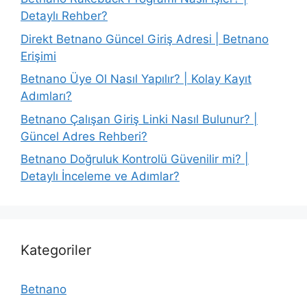
Detaylı Rehber?
Direkt Betnano Güncel Giriş Adresi | Betnano
Erişimi
Betnano Üye Ol Nasıl Yapılır? | Kolay Kayıt
Adımları?
Betnano Çalışan Giriş Linki Nasıl Bulunur? |
Güncel Adres Rehberi?
Betnano Doğruluk Kontrolü Güvenilir mi? |
Detaylı İnceleme ve Adımlar?
Kategoriler
Betnano