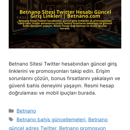
Betnano Sitesi Twitter hesabından güncel giriş
linklerini ve promosyonları takip edin. Erişim
sorunlarını çözün, bonus fırsatlarını yakalayın ve
güvenli bahis deneyimi yaşayın. Resmi hesap
doğrulaması ve mobil ipuçları burada.
K
Betnano
a
E
Betnano bahis güncellemeleri
,
Betnano
t
t
güncel adres Twitter
,
Betnano promosyon