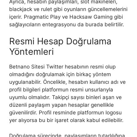
Ayrıca, hesabın paylaşımları, slot makineleri,
blackjack ve rulet gibi oyunların güncellemelerini
içerir. Pragmatic Play ve Hacksaw Gaming gibi
sağlayıcıların entegrasyonu da burada belirtilir.
Resmi Hesap Doğrulama
Yöntemleri
Betnano Sitesi Twitter hesabının resmi olup
olmadığını doğrulamak için birkaç yöntem
uygulanabilir. Öncelikle, hesabın kullanıcı adı ve
profil bilgileri platformun resmi unsurlarıyla
uyumlu olmalıdır. Takipçi sayısı binleri aşan ve
düzenli paylaşım yapan hesaplar genellikle
güvenilirdir. Profil resminde platformun logosu
yer alıyorsa bu bir işaret olarak kabul edilebilir.
Doğrulama sürecinde, paylaşımların tutarlılığına