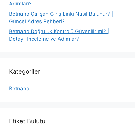
Adımları?
Betnano Çalışan Giriş Linki Nasıl Bulunur? |
Güncel Adres Rehberi?
Betnano Doğruluk Kontrolü Güvenilir mi? |
Detaylı İnceleme ve Adımlar?
Kategoriler
Betnano
Etiket Bulutu