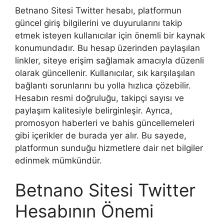
Betnano Sitesi Twitter hesabı, platformun
güncel giriş bilgilerini ve duyurularını takip
etmek isteyen kullanıcılar için önemli bir kaynak
konumundadır. Bu hesap üzerinden paylaşılan
linkler, siteye erişim sağlamak amacıyla düzenli
olarak güncellenir. Kullanıcılar, sık karşılaşılan
bağlantı sorunlarını bu yolla hızlıca çözebilir.
Hesabın resmi doğruluğu, takipçi sayısı ve
paylaşım kalitesiyle belirginleşir. Ayrıca,
promosyon haberleri ve bahis güncellemeleri
gibi içerikler de burada yer alır. Bu sayede,
platformun sunduğu hizmetlere dair net bilgiler
edinmek mümkündür.
Betnano Sitesi Twitter
Hesabının Önemi