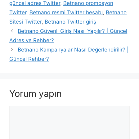
t
güncel adres Twitter
,
Betnano promosyon
e
i
Twitter
,
Betnano resmi Twitter hesabı
,
Betnano
g
k
Sitesi Twitter
,
Betnano Twitter giriş
o
e
r
Betnano Güvenli Giriş Nasıl Yapılır? | Güncel
t
i
l
Adres ve Rehber?
l
e
Betnano Kampanyalar Nasıl Değerlendirilir? |
e
r
Güncel Rehber?
r
Yorum yapın
Y
o
r
u