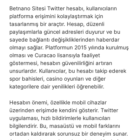
Betnano Sitesi Twitter hesabı, kullanıcıların
platforma erişimini kolaylaştırmak için
tasarlanmış bir araçtır. Hesap, düzenli
paylaşımlarla güncel adresleri duyurur ve bu
sayede bağlantı değişikliklerinden haberdar
olmayı sağlar. Platformun 2015 yılında kurulmuş
olması ve Curacao lisansıyla faaliyet
göstermesi, hesabın güvenilirliğini artıran
unsurlardır. Kullanıcılar, bu hesabı takip ederek
spor bahisleri, casino oyunları ve diğer
kategorilere dair yenilikleri öğrenebilir.
Hesabın önemi, özellikle mobil cihazlar
üzerinden erişimde kendini gösterir. Twitter
uygulaması, hızlı bildirimlerle kullanıcıları
bilgilendirir. Bu, masaüstü ve mobil farklarını
ortadan kaldırarak sorunsuz bir deneyim sunar.