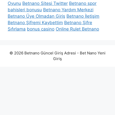
Oyunu
Betnano Sitesi Twitter
Betnano spor
bahisleri bonusu
Betnano Yardım Merkezi
Betnano Üye Olmadan Giriş
Betnano İletişim
Betnano Şifremi Kaybettim
Betnano Şifre
Sıfırlama
bonus casino
Online Rulet Betnano
© 2026 Betnano Güncel Giriş Adresi - Bet Nano Yeni
Giriş