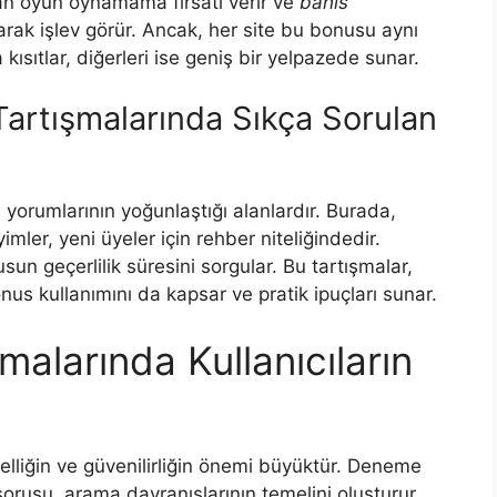
an oyun oynamama fırsatı verir ve
bahis
arak işlev görür. Ancak, her site bu bonusu aynı
 kısıtlar, diğerleri ise geniş bir yelpazede sunar.
rtışmalarında Sıkça Sorulan
ı yorumlarının yoğunlaştığı alanlardır. Burada,
ler, yeni üyeler için rehber niteliğindedir.
un geçerlilik süresini sorgular. Bu tartışmalar,
us kullanımını da kapsar ve pratik ipuçları sunar.
larında Kullanıcıların
lliğin ve güvenilirliğin önemi büyüktür. Deneme
sorusu, arama davranışlarının temelini oluşturur.