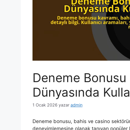
Deneme Bonusu 
Dünyasında Kulla
1 Ocak 2026
yazar
admin
Deneme bonusu, bahis ve casino sektöründe 
deneyimlemesine olanak tanıyan popüler b