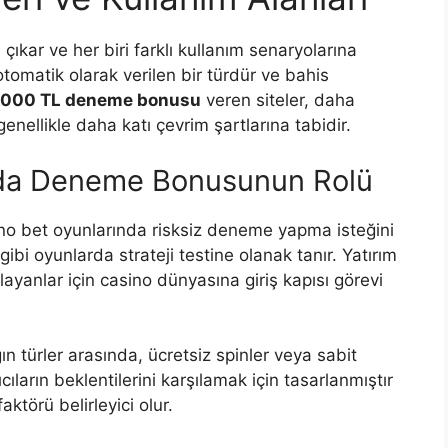
ıkar ve her biri farklı kullanım senaryolarına
tomatik olarak verilen bir türdür ve bahis
1000 TL deneme bonusu
veren siteler, daha
nellikle daha katı çevrim şartlarına tabidir.
nda Deneme Bonusunun Rolü
sino bet oyunlarında risksiz deneme yapma isteğini
gibi oyunlarda strateji testine olanak tanır. Yatırım
layanlar için casino dünyasına giriş kapısı görevi
 türler arasında, ücretsiz spinler veya sabit
ıcıların beklentilerini karşılamak için tasarlanmıştır
ktörü belirleyici olur.