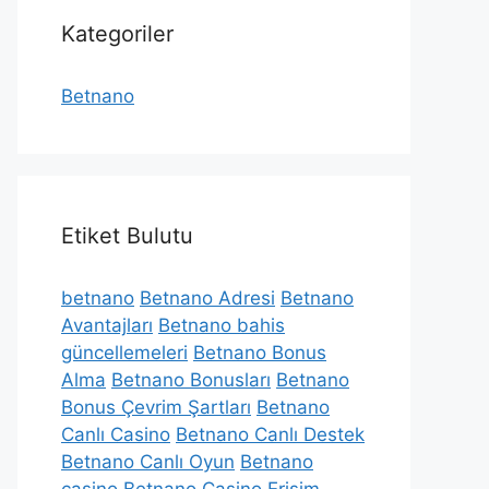
Kategoriler
Betnano
Etiket Bulutu
betnano
Betnano Adresi
Betnano
Avantajları
Betnano bahis
güncellemeleri
Betnano Bonus
Alma
Betnano Bonusları
Betnano
Bonus Çevrim Şartları
Betnano
Canlı Casino
Betnano Canlı Destek
Betnano Canlı Oyun
Betnano
casino
Betnano Casino Erişim