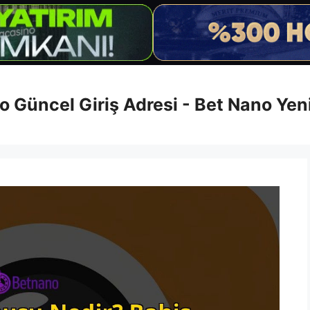
 Güncel Giriş Adresi - Bet Nano Yeni