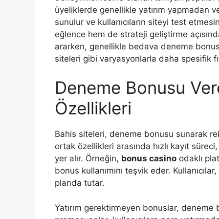
üyeliklerde genellikle yatırım yapmadan ve
sunulur ve kullanıcıların siteyi test etm
eğlence hem de strateji geliştirme açısında
ararken, genellikle bedava deneme bonus
siteleri gibi varyasyonlarla daha spesifik f
Deneme Bonusu Veren
Özellikleri
Bahis siteleri, deneme bonusu sunarak rek
ortak özellikleri arasında hızlı kayıt süreci
yer alır. Örneğin,
bonus casino
odaklı plat
bonus kullanımını teşvik eder. Kullanıcılar, 
planda tutar.
Yatırım gerektirmeyen bonuslar, deneme bo