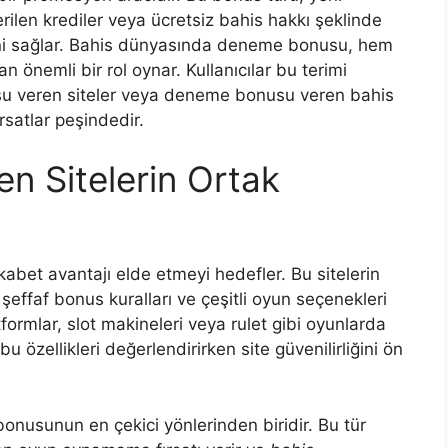
rilen krediler veya ücretsiz bahis hakkı şeklinde
esini sağlar. Bahis dünyasında deneme bonusu, hem
n önemli bir rol oynar. Kullanıcılar bu terimi
u veren siteler veya deneme bonusu veren bahis
ırsatlar peşindedir.
 Sitelerin Ortak
abet avantajı elde etmeyi hedefler. Bu sitelerin
, şeffaf bonus kuralları ve çeşitli oyun seçenekleri
formlar, slot makineleri veya rulet gibi oyunlarda
bu özellikleri değerlendirirken site güvenilirliğini ön
nusunun en çekici yönlerinden biridir. Bu tür