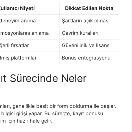
ullanıcı Niyeti
Dikkat Edilen Nokta
z deneyim arama
Şartların açık olması
omosyonlarını anlama
Çevrim kuralları
rli fırsatlar
Güvenilirlik ve lisans
lmiş platformlar
Bonus entegrasyonu
t Sürecinde Neler
rı, genellikle basit bir form doldurma ile başlar.
bilgisi girişi yapar. Bu süreçte, kayıt bonusu
m için hazır hale gelir.