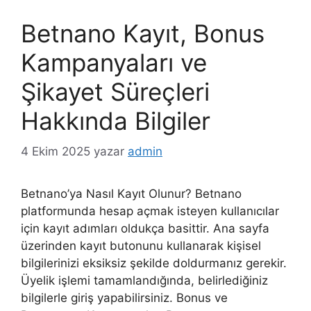
Betnano Kayıt, Bonus
Kampanyaları ve
Şikayet Süreçleri
Hakkında Bilgiler
4 Ekim 2025
yazar
admin
Betnano’ya Nasıl Kayıt Olunur? Betnano
platformunda hesap açmak isteyen kullanıcılar
için kayıt adımları oldukça basittir. Ana sayfa
üzerinden kayıt butonunu kullanarak kişisel
bilgilerinizi eksiksiz şekilde doldurmanız gerekir.
Üyelik işlemi tamamlandığında, belirlediğiniz
bilgilerle giriş yapabilirsiniz. Bonus ve