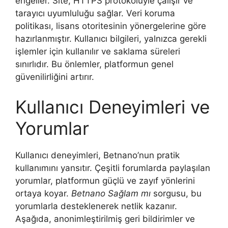
engeller. Site, HTTPS protokolüyle çalışır ve
tarayıcı uyumluluğu sağlar. Veri koruma
politikası, lisans otoritesinin yönergelerine göre
hazırlanmıştır. Kullanıcı bilgileri, yalnızca gerekli
işlemler için kullanılır ve saklama süreleri
sınırlıdır. Bu önlemler, platformun genel
güvenilirliğini artırır.
Kullanıcı Deneyimleri ve
Yorumlar
Kullanıcı deneyimleri, Betnano’nun pratik
kullanımını yansıtır. Çeşitli forumlarda paylaşılan
yorumlar, platformun güçlü ve zayıf yönlerini
ortaya koyar.
Betnano Sağlam mı
sorgusu, bu
yorumlarla desteklenerek netlik kazanır.
Aşağıda, anonimleştirilmiş geri bildirimler ve