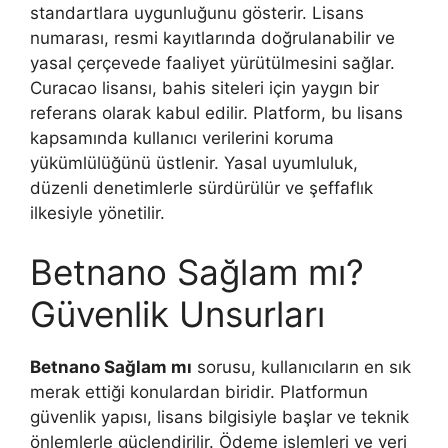
standartlara uygunluğunu gösterir. Lisans
numarası, resmi kayıtlarında doğrulanabilir ve
yasal çerçevede faaliyet yürütülmesini sağlar.
Curacao lisansı, bahis siteleri için yaygın bir
referans olarak kabul edilir. Platform, bu lisans
kapsamında kullanıcı verilerini koruma
yükümlülüğünü üstlenir. Yasal uyumluluk,
düzenli denetimlerle sürdürülür ve şeffaflık
ilkesiyle yönetilir.
Betnano Sağlam mı?
Güvenlik Unsurları
Betnano Sağlam mı
sorusu, kullanıcıların en sık
merak ettiği konulardan biridir. Platformun
güvenlik yapısı, lisans bilgisiyle başlar ve teknik
önlemlerle güçlendirilir. Ödeme işlemleri ve veri