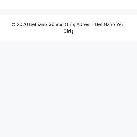
© 2026 Betnano Güncel Giriş Adresi - Bet Nano Yeni
Giriş