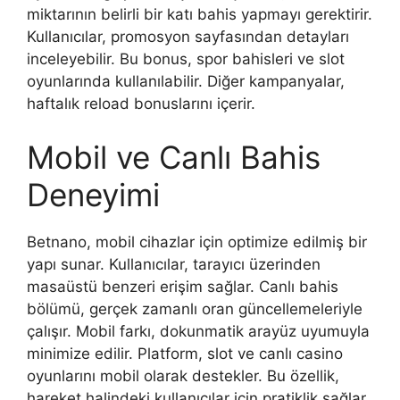
miktarının belirli bir katı bahis yapmayı gerektirir.
Kullanıcılar, promosyon sayfasından detayları
inceleyebilir. Bu bonus, spor bahisleri ve slot
oyunlarında kullanılabilir. Diğer kampanyalar,
haftalık reload bonuslarını içerir.
Mobil ve Canlı Bahis
Deneyimi
Betnano, mobil cihazlar için optimize edilmiş bir
yapı sunar. Kullanıcılar, tarayıcı üzerinden
masaüstü benzeri erişim sağlar. Canlı bahis
bölümü, gerçek zamanlı oran güncellemeleriyle
çalışır. Mobil farkı, dokunmatik arayüz uyumuyla
minimize edilir. Platform, slot ve canlı casino
oyunlarını mobil olarak destekler. Bu özellik,
hareket halindeki kullanıcılar için pratiklik sağlar.