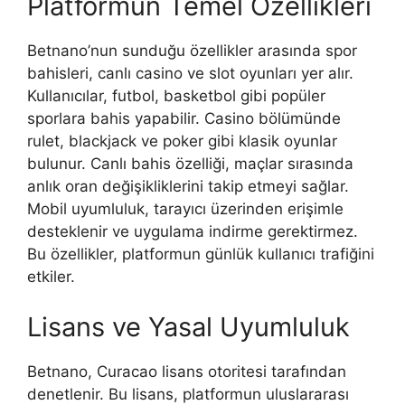
Platformun Temel Özellikleri
Betnano’nun sunduğu özellikler arasında spor
bahisleri, canlı casino ve slot oyunları yer alır.
Kullanıcılar, futbol, basketbol gibi popüler
sporlara bahis yapabilir. Casino bölümünde
rulet, blackjack ve poker gibi klasik oyunlar
bulunur. Canlı bahis özelliği, maçlar sırasında
anlık oran değişikliklerini takip etmeyi sağlar.
Mobil uyumluluk, tarayıcı üzerinden erişimle
desteklenir ve uygulama indirme gerektirmez.
Bu özellikler, platformun günlük kullanıcı trafiğini
etkiler.
Lisans ve Yasal Uyumluluk
Betnano, Curacao lisans otoritesi tarafından
denetlenir. Bu lisans, platformun uluslararası