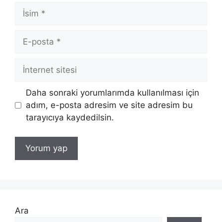
İ
s
i
E
m
-
p
İ
o
n
s
t
Daha sonraki yorumlarımda kullanılması için
t
e
adım, e-posta adresim ve site adresim bu
a
r
tarayıcıya kaydedilsin.
n
e
t
s
i
t
e
Ara
s