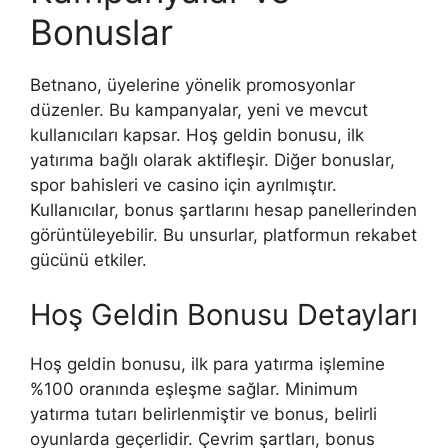
Bonuslar
Betnano, üyelerine yönelik promosyonlar
düzenler. Bu kampanyalar, yeni ve mevcut
kullanıcıları kapsar. Hoş geldin bonusu, ilk
yatırıma bağlı olarak aktifleşir. Diğer bonuslar,
spor bahisleri ve casino için ayrılmıştır.
Kullanıcılar, bonus şartlarını hesap panellerinden
görüntüleyebilir. Bu unsurlar, platformun rekabet
gücünü etkiler.
Hoş Geldin Bonusu Detayları
Hoş geldin bonusu, ilk para yatırma işlemine
%100 oranında eşleşme sağlar. Minimum
yatırma tutarı belirlenmiştir ve bonus, belirli
oyunlarda geçerlidir. Çevrim şartları, bonus