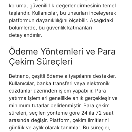
koruma, güvenilirlik değerlendirmesinin temel
taşlarıdır. Kullanıcılar, bu unsurları inceleyerek
platformun dayanıklılığını ölçebilir. Aşağıdaki
bölümlerde, bu güvenlik katmanları
detaylandırılır.
Ödeme Yöntemleri ve Para
Çekim Süreçleri
Betnano, çeşitli ödeme altyapılarını destekler.
Kullanıcılar, banka transferi veya elektronik
cüzdanlar üzerinden işlem yapabilir. Para
yatırma işlemleri genellikle anlık gerçekleşir ve
minimum tutarlar belirlenmiştir. Para çekim
süreleri, seçilen yönteme göre 24 ila 72 saat
arasında değişir. Platform, çekim limitlerini
günlük ve aylık olarak tanımlar. Bu süreçler,