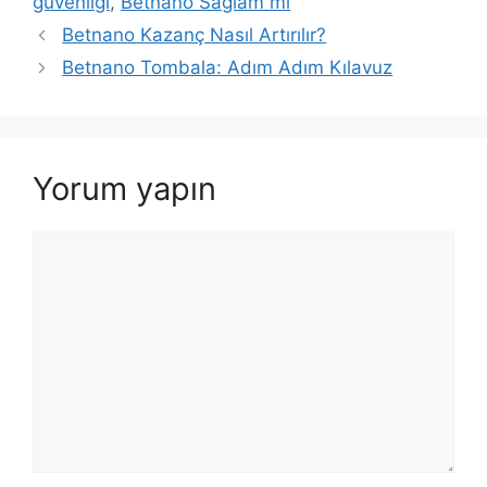
güvenliği
,
Betnano Sağlam mı
g
k
Betnano Kazanç Nasıl Artırılır?
o
e
r
Betnano Tombala: Adım Adım Kılavuz
t
i
l
l
e
e
r
r
Yorum yapın
Y
o
r
u
m