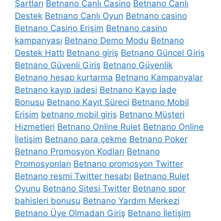
Şartları
Betnano Canlı Casino
Betnano Canlı
Destek
Betnano Canlı Oyun
Betnano casino
Betnano Casino Erişim
Betnano casino
kampanyası
Betnano Demo Modu
Betnano
Destek Hattı
Betnano giriş
Betnano Güncel Giriş
Betnano Güvenli Giriş
Betnano Güvenlik
Betnano hesap kurtarma
Betnano Kampanyalar
Betnano kayıp iadesi
Betnano Kayıp İade
Bonusu
Betnano Kayıt Süreci
Betnano Mobil
Erişim
betnano mobil giriş
Betnano Müşteri
Hizmetleri
Betnano Online Rulet
Betnano Online
İletişim
Betnano para çekme
Betnano Poker
Betnano Promosyon Kodları
Betnano
Promosyonları
Betnano promosyon Twitter
Betnano resmi Twitter hesabı
Betnano Rulet
Oyunu
Betnano Sitesi Twitter
Betnano spor
bahisleri bonusu
Betnano Yardım Merkezi
Betnano Üye Olmadan Giriş
Betnano İletişim