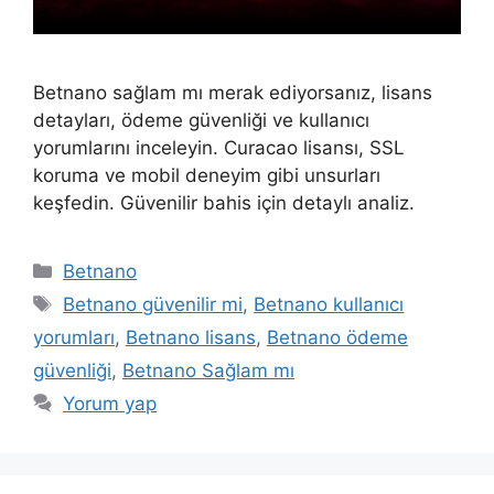
Betnano sağlam mı merak ediyorsanız, lisans
detayları, ödeme güvenliği ve kullanıcı
yorumlarını inceleyin. Curacao lisansı, SSL
koruma ve mobil deneyim gibi unsurları
keşfedin. Güvenilir bahis için detaylı analiz.
K
Betnano
a
E
Betnano güvenilir mi
,
Betnano kullanıcı
t
t
yorumları
,
Betnano lisans
,
Betnano ödeme
e
i
güvenliği
,
Betnano Sağlam mı
g
k
Yorum yap
o
e
r
t
i
l
l
e